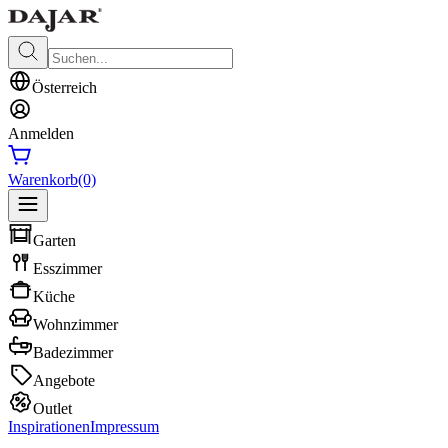
Österreich
Anmelden
Warenkorb
(0)
Garten
Esszimmer
Küche
Wohnzimmer
Badezimmer
Angebote
Outlet
Inspirationen
Impressum