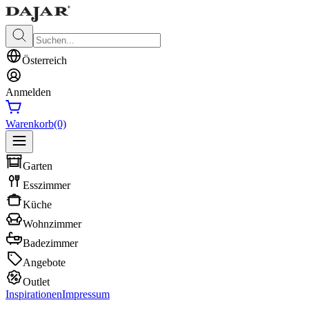
Österreich
Anmelden
Warenkorb
(0)
Garten
Esszimmer
Küche
Wohnzimmer
Badezimmer
Angebote
Outlet
Inspirationen
Impressum